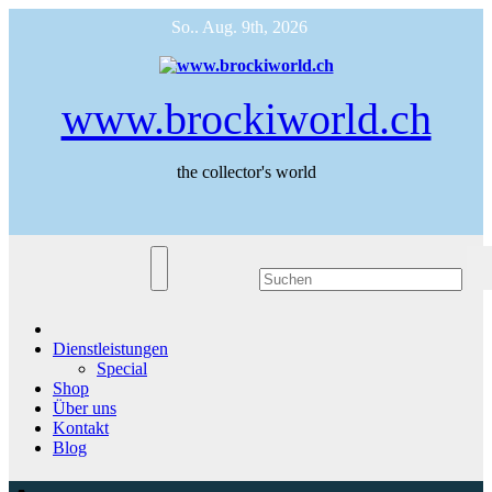
Zum
So.. Aug. 9th, 2026
Inhalt
springen
www.brockiworld.ch
the collector's world
Dienstleistungen
Special
Shop
Über uns
Kontakt
Blog