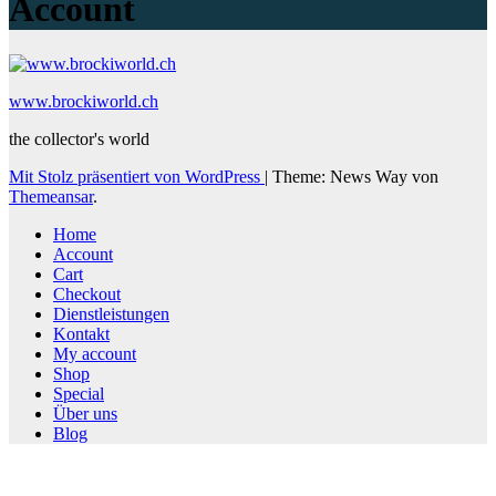
Account
www.brockiworld.ch
the collector's world
Mit Stolz präsentiert von WordPress
|
Theme: News Way von
Themeansar
.
Home
Account
Cart
Checkout
Dienstleistungen
Kontakt
My account
Shop
Special
Über uns
Blog